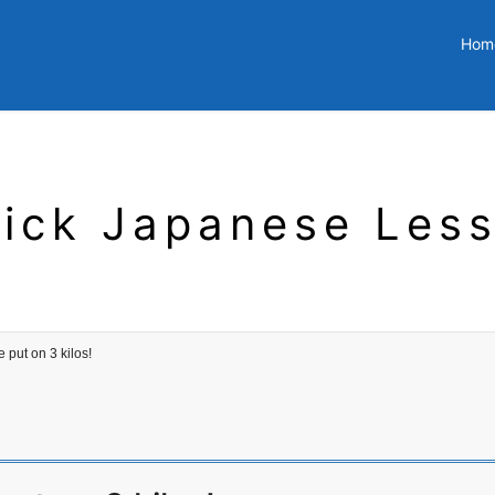
Hom
ick Japanese Les
t on 3 kilos!