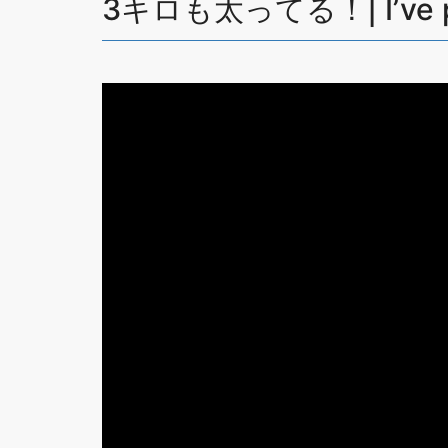
3キロも太ってる！| I’ve put