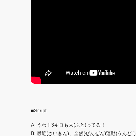
■Script
A: うわ！3キロも太(ふと)ってる！
B: 最近(さいきん)、全然(ぜんぜん)運動(うん