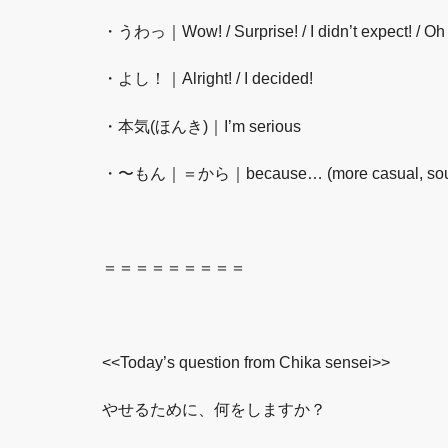
・うわっ｜Wow! / Surprise! / I didn’t expect! / Oh
・よし！｜Alright! / I decided!
・本気(ほんき)｜I’m serious
・〜もん｜＝から｜because… (more casual, soun
＝＝＝＝＝＝＝＝＝
<<Today’s question from Chika sensei>>
やせるために、何をしますか？