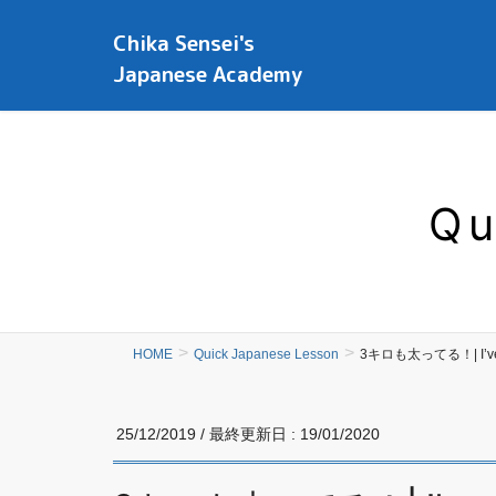
Chika Sensei's
Japanese Academy
Qu
HOME
Quick Japanese Lesson
3キロも太ってる！| I’ve pu
25/12/2019
/ 最終更新日 :
19/01/2020