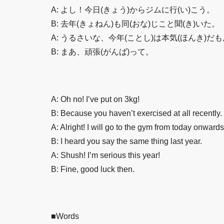
A: よし！今日(きょう)からジムに行(い)こう。
B: 去年(きょねん)も同(おな)じこと聞(き)いた。
A: うるさいな、今年(ことし)は本気(ほんき)だ
B: まあ、頑張(がんば)って。
A: Oh no! I’ve put on 3kg!
B: Because you haven’t exercised at all recently.
A: Alright! I will go to the gym from today onwards
B: I heard you say the same thing last year.
A: Shush! I’m serious this year!
B: Fine, good luck then.
■Words