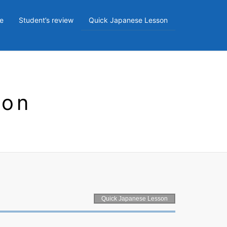
e
Student’s review
Quick Japanese Lesson
son
Quick Japanese Lesson