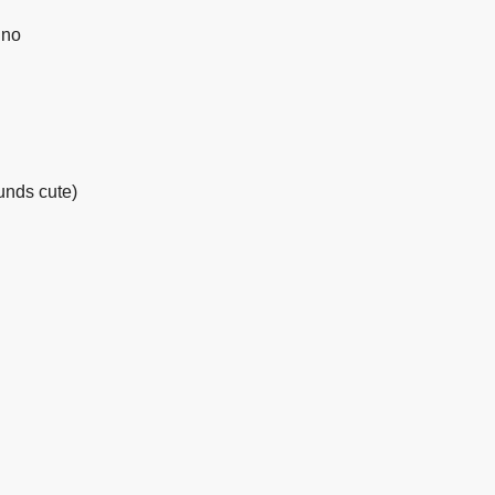
 no
ds cute)