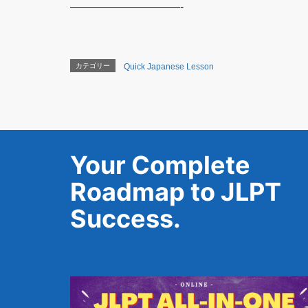
——————————-
カテゴリー
Quick Japanese Lesson
Your Complete
Roadmap to JLPT
Success.