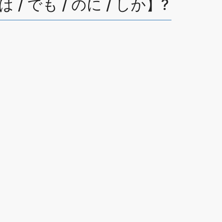
【には / でも / のに / しか】?