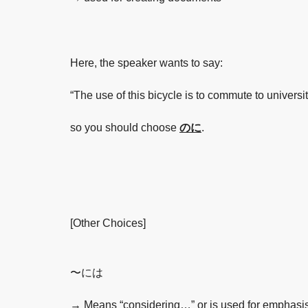
Here, the speaker wants to say:
“The use of this bicycle is to commute to universit
so you should choose
のに
.
[Other Choices]
〜には
→ Means “considering…” or is used for emphasis