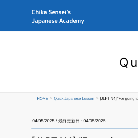
Chika Sensei's
Japanese Academy
Qu
HOME
Quick Japanese Lesson
[JLPT N4] “For goi
04/05/2025
/ 最終更新日 :
04/05/2025