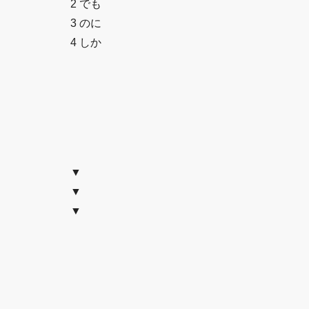
2 でも
3 のに
4 しか
▼
▼
▼