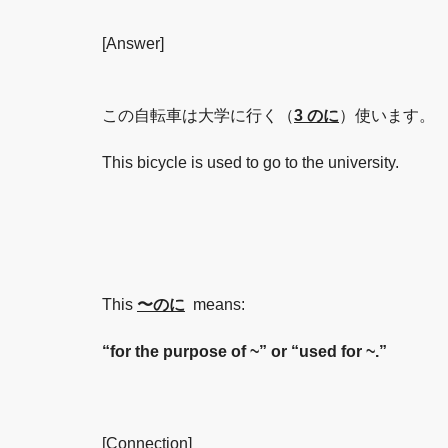
[Answer]
この自転車は大学に行く（
3 のに
）使います。
This bicycle is used to go to the university.
This
〜のに
means:
“for the purpose of ~” or “used for ~.”
[Connection]