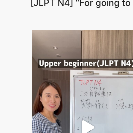
[JLPT N4] “For going
この自転車は大学に行く (？) 使います。
1 には
2 でも
3 のに
...
12840
87