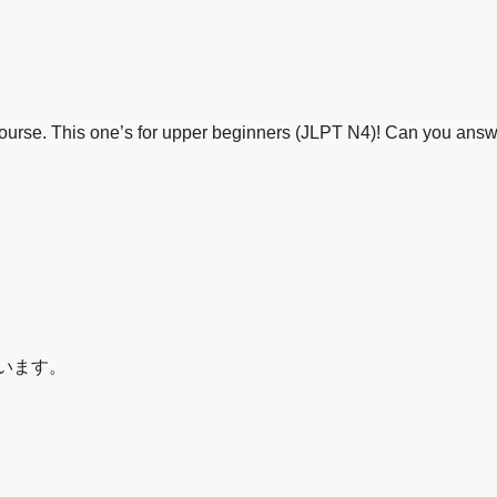
course. This one’s for upper beginners (JLPT N4)! Can you answ
います。