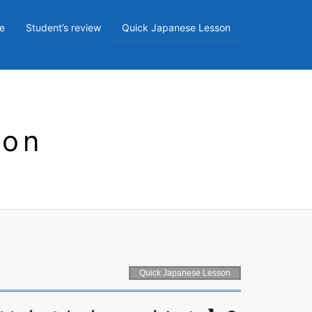
e
Student’s review
Quick Japanese Lesson
son
Quick Japanese Lesson