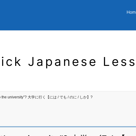
Hom
ick Japanese Les
ng to the university”? 大学に行く【には / でも / のに / しか】?