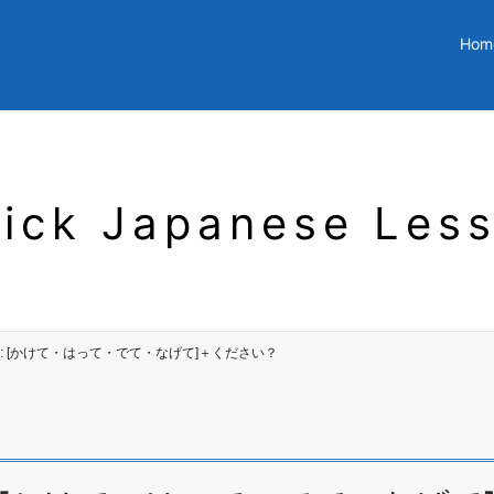
Hom
ick Japanese Les
 a ball: [かけて・はって・でて・なげて]＋ください？