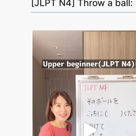
[JLPT N4] Throw 
そのボールをこっちに(？)ください。
1 かけて
2 はって
3 でて
...
598
5