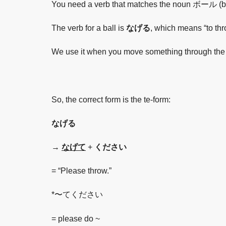
You need a verb that matches the noun ボール (ba
The verb for a ball is
なげる
, which means “to thr
We use it when you move something through the a
So, the correct form is the te-form:
なげる
→
なげて
+
ください
= “Please throw.”
*〜てください
= please do ~