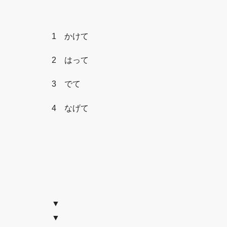
1 かけて
2 はって
3 でて
4 なげて
▼
▼