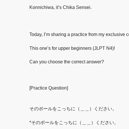
Konnichiwa, it’s Chika Sensei.
Today, I’m sharing a practice from my exclusive c
This one’s for upper beginners (JLPT N4)!
Can you choose the correct answer?
[Practice Question]
そのボールをこっちに（＿＿）ください。
*そのボールをこっちに（＿＿）ください。