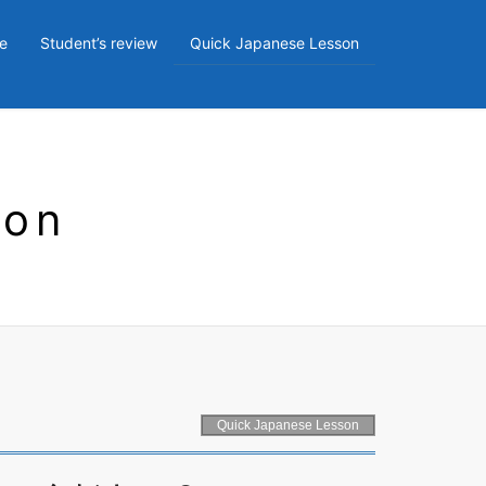
e
Student’s review
Quick Japanese Lesson
son
Quick Japanese Lesson