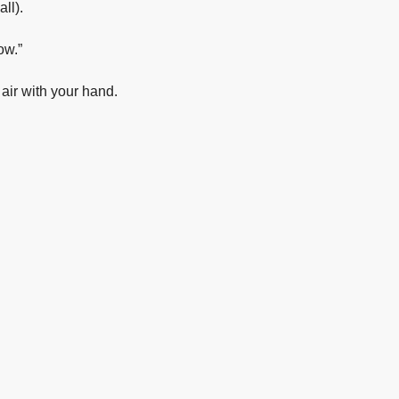
ll).
ow.”
ir with your hand.