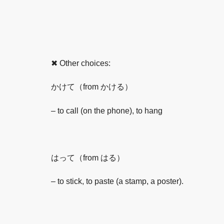
✖ Other choices:
かけて（from かける）
– to call (on the phone), to hang
はって（from はる）
– to stick, to paste (a stamp, a poster).​