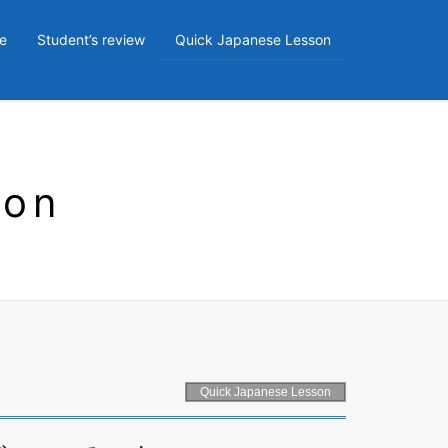
e
Student’s review
Quick Japanese Lesson
son
Quick Japanese Lesson