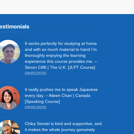
estimonials
It works perfectly for studying at home
and with so much material to hand I’m
thoroughly enjoying the learning
experience this course provides me. –
Simon Clifft | The U.K. [JLPT Course]
09/05/2026
It really pushes me to speak Japanese
every day. – Aileen Chan | Canada
[Speaking Course]
09/05/2026
Chika Sensei is kind and supportive, and
it makes the whole journey genuinely