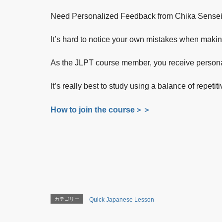
Need Personalized Feedback from Chika Sense
It’s hard to notice your own mistakes when maki
As the JLPT course member, you receive persona
It’s really best to study using a balance of repetit
How to join the course＞＞
カテゴリー
Quick Japanese Lesson