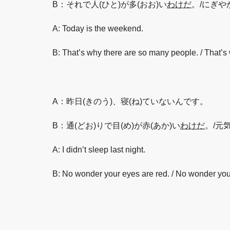
B：それで人(ひと)が多(おお)い
わけだ
。/にぎや
A: Today is the weekend.
B: That’s why there are so many people. / That’s w
A：昨日(きのう)、寝(ね)ていないんです。
B：通(どお)りで目(め)が赤(あか)い
わけだ
。/元
A: I didn’t sleep last night.
B: No wonder your eyes are red. / No wonder you’