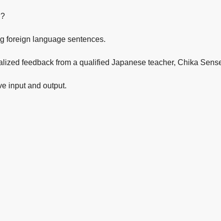
i?
ng foreign language sentences.
lized feedback from a qualified Japanese teacher, Chika Sense
ive input and output.