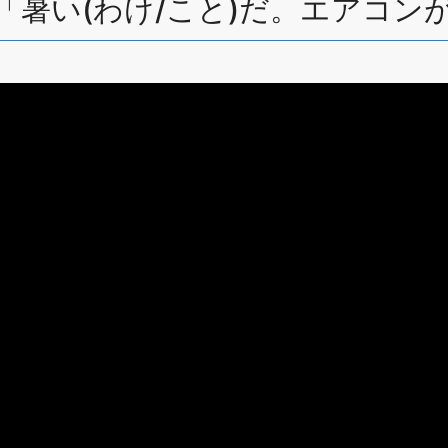
r Quiz「暑い(わけ/こと)だ。エア