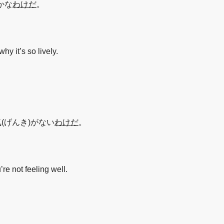
かな
わけだ
。
hy it’s so lively.
気(げんき)がない
わけだ
。
re not feeling well.